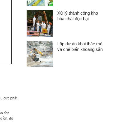
Xử lý thành công kho
hóa chất độc hại
Lập dự án khai thác mỏ
và chế biến khoáng sản
êu cực phát
n tích
ng ồn, độ