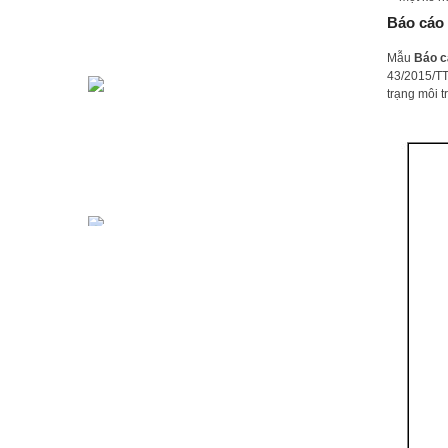
Báo cáo 
Mẫu
Báo c
43/2015/TT
trạng môi t