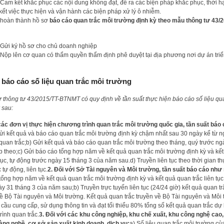
Cam kết khắc phục các nội dung không đạt, đề ra các biện pháp khắc phục, thời h
kết việc thực hiện và vận hành các biện pháp xử lý ô nhiễm.
hoàn thành hồ sơ
báo cáo quan trắc môi trường định kỳ theo mẫu thông tư 43/2
Gửi ký hồ sơ cho chủ doanh nghiệp
Nộp lên cơ quan có thẩm quyền thẩm định phê duyệt tại địa phương nơi dự án triể
 báo cáo số liệu quan trắc môi trường
từ thông tư 43/2015/TT-BTNMT có quy định về tần suất thực hiện báo cáo số liệu qu
 sau:
các đơn vị thực hiện chương trình quan trắc môi trường quốc gia, tần suất báo
ửi kết quả và báo cáo quan trắc môi trường định kỳ chậm nhất sau 30 ngày kể từ n
 quan trắc;b) Gửi kết quả và báo cáo quan trắc môi trường theo tháng, quý trước n
ếp theo;c) Gửi báo cáo tổng hợp năm về kết quả quan trắc môi trường định kỳ và kế
 tục, tự động trước ngày 15 tháng 3 của năm sau.d) Truyền liên tục theo thời gian t
 tự động, liên tục.
2. Đối với Sở Tài nguyên và Môi trường, tần suất báo cáo như
tổng hợp năm về kết quả quan trắc môi trường định kỳ và kết quả quan trắc liên tục
y 31 tháng 3 của năm sau;b) Truyền trực tuyến liên tục (24/24 giờ) kết quả quan tr
 về Bộ Tài nguyên và Môi trường. Kết quả quan trắc truyền về Bộ Tài nguyên và Môi
cầu cung cấp, sử dụng thông tin và đạt tối thiểu 80% tổng số kết quả quan trắc dự
rình quan trắc.
3. Đối với các khu công nghiệp, khu chế xuất, khu công nghệ cao
làng nghề, cơ sở sản xuất kinh doanh, dịch vụ:
a) Số liệu quan trắc môi trường củ