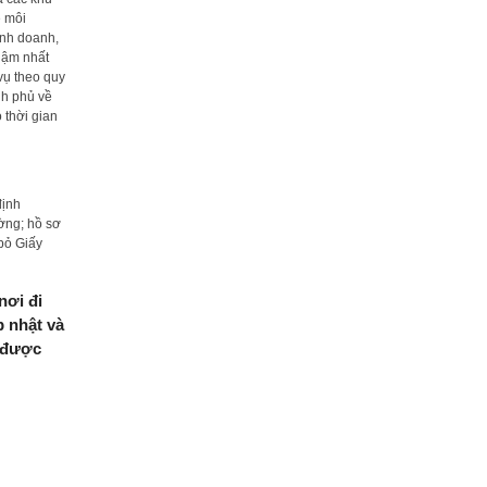
ệ môi
inh doanh,
chậm nhất
 vụ theo quy
nh phủ về
o thời gian
định
ờng; hồ sơ
 bỏ Giấy
nơi đi
p nhật và
a được