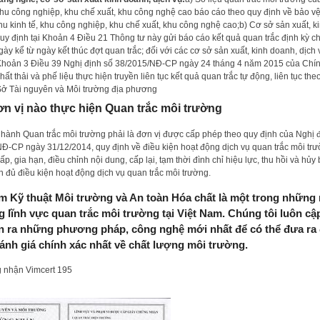
 khu công nghiệp, khu chế xuất, khu công nghệ cao báo cáo theo quy định về bảo v
hu kinh tế, khu công nghiệp, khu chế xuất, khu công nghệ cao;b) Cơ sở sản xuất, k
quy định tại Khoản 4 Điều 21 Thông tư này gửi báo cáo kết quả quan trắc định kỳ 
ày kể từ ngày kết thúc đợt quan trắc; đối với các cơ sở sản xuất, kinh doanh, dịch
 Khoản 3 Điều 39 Nghị định số 38/2015/NĐ-CP ngày 24 tháng 4 năm 2015 của Chí
hất thải và phế liệu thực hiện truyền liên tục kết quả quan trắc tự động, liên tục the
Sở Tài nguyên và Môi trường địa phương
n vị nào thực hiện Quan trắc môi trường
n hành Quan trắc môi trường phải là đơn vị được cấp phép theo quy định của Nghị 
Đ-CP ngày 31/12/2014, quy định về điều kiện hoạt động dịch vụ quan trắc môi trư
cấp, gia hạn, điều chỉnh nội dung, cấp lại, tạm thời đình chỉ hiệu lực, thu hồi và hủy
 đủ điều kiện hoạt động dịch vụ quan trắc môi trường.
m Kỹ thuật Môi trường và An toàn Hóa chất
là một trong những 
g lĩnh vực quan trắc môi trường tại Việt Nam. Chúng tôi luôn cậ
ển ra những phương pháp, công nghệ mới nhất để có thể đưa r
nh giá chính xác nhất về chất lượng môi trường.
 nhận Vimcert 195