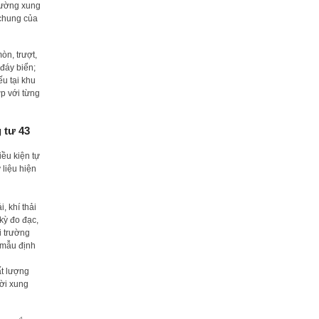
trường xung
 chung của
òn, trượt,
 đáy biển;
u tại khu
p với từng
 tư 43
iều kiện tự
 liệu hiện
, khí thải
kỳ đo đạc,
i trường
y mẫu định
ất lượng
ười xung