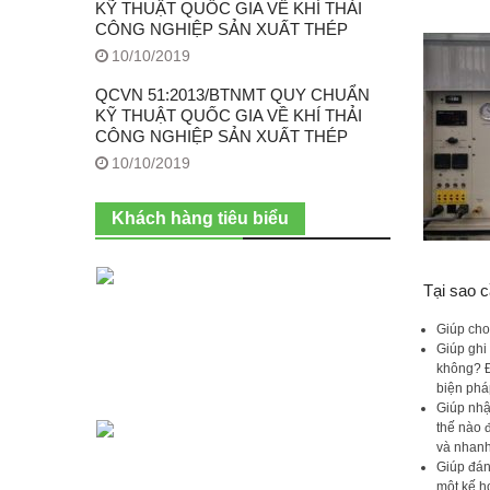
KỸ THUẬT QUỐC GIA VỀ KHÍ THẢI
CÔNG NGHIỆP SẢN XUẤT THÉP
10/10/2019
QCVN 51:2013/BTNMT QUY CHUẨN
KỸ THUẬT QUỐC GIA VỀ KHÍ THẢI
CÔNG NGHIỆP SẢN XUẤT THÉP
10/10/2019
Khách hàng tiêu biểu
Tại sao c
Giúp cho
Giúp ghi
không? Đ
biện phá
Giúp nhậ
thế nào 
và nhanh
Giúp đán
một kế h