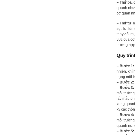
– Thứ ba
,
quanh như 
cơ quan nhà
– Thứ tư
, 
sụt, lở, lú
thay đổi m
vực của cơ
trường hợp
Quy trìn
– Bước 1:
nhiên, khí 
trạng môi 
– Bước 2:
– Bước 3:
môi trường
lấy mẫu ph
xung quanh 
kỳ các thôn
– Bước 4:
môi trường
quanh nơi 
– Bước 5: