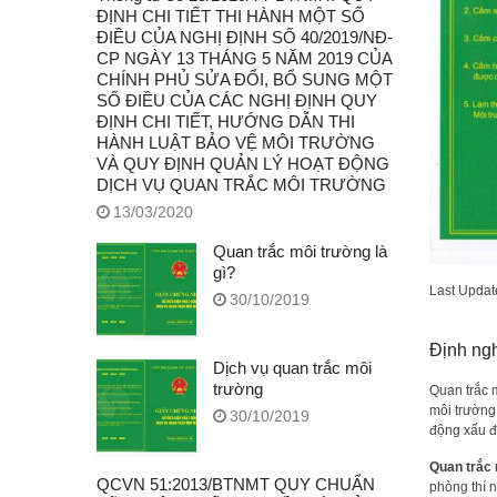
ĐỊNH CHI TIẾT THI HÀNH MỘT SỐ
ĐIỀU CỦA NGHỊ ĐỊNH SỐ 40/2019/NĐ-
CP NGÀY 13 THÁNG 5 NĂM 2019 CỦA
CHÍNH PHỦ SỬA ĐỔI, BỔ SUNG MỘT
SỐ ĐIỀU CỦA CÁC NGHỊ ĐỊNH QUY
ĐỊNH CHI TIẾT, HƯỚNG DẪN THI
HÀNH LUẬT BẢO VỆ MÔI TRƯỜNG
VÀ QUY ĐỊNH QUẢN LÝ HOẠT ĐỘNG
DỊCH VỤ QUAN TRẮC MÔI TRƯỜNG
13/03/2020
Quan trắc môi trường là
gì?
Last Upda
30/10/2019
Định ngh
Dịch vụ quan trắc môi
trường
Quan trắc m
môi trường
30/10/2019
động xấu đ
Quan trắc
QCVN 51:2013/BTNMT QUY CHUẨN
phòng thí 