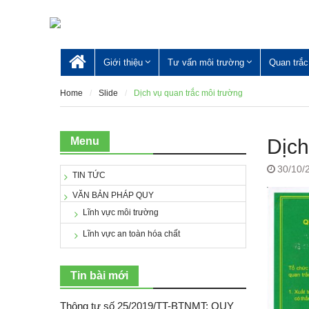
Skip
to
content
Giới thiệu
Tư vấn môi trường
Quan trắc
Trang
chủ
Home
Slide
Dịch vụ quan trắc môi trường
Menu
Dịch
30/10/
TIN TỨC
VĂN BẢN PHÁP QUY
Lĩnh vực môi trường
Lĩnh vực an toàn hóa chất
Tin bài mới
Thông tư số 25/2019/TT-BTNMT: QUY