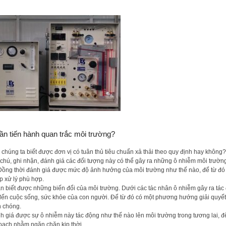
ần tiến hành quan trắc môi trường?
 chúng ta biết được đơn vị có tuân thủ tiêu chuẩn xả thải theo quy định hay không?
 chú, ghi nhận, đánh giá các đối tượng này có thể gây ra những ô nhiễm môi trườn
ồng thời đánh giá được mức độ ảnh hưởng của môi trường như thế nào, để từ đó
p xử lý phù hợp.
n biết được những biến đổi của môi trường. Dưới các tác nhân ô nhiễm gây ra tá
đến cuộc sống, sức khỏe của con người. Để từ đó có một phương hướng giải quyết
 chóng.
h giá được sự ô nhiễm này tác động như thế nào lên môi trường trong tương lai, đ
oạch nhằm ngăn chặn kịp thời.