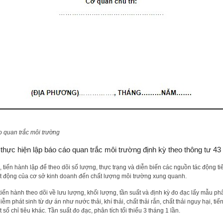
o quan trắc môi trường
thực hiện lập báo cáo quan trắc môi trường định kỳ theo thông tư 43
, tiến hành lập để theo dõi số lượng, thực trạng và diễn biến các nguồn tác động ti
ạt động của cơ sở kinh doanh đến chất lượng môi trường xung quanh.
 tiến hành theo dõi về lưu lượng, khối lượng, tần suất và định kỳ đo đạc lấy mẫu phâ
ễm phát sinh từ dự án như nước thải, khí thải, chất thải rắn, chất thải nguy hại, tiế
 số chỉ tiêu khác. Tần suất đo đạc, phân tích tối thiểu 3 tháng 1 lần.