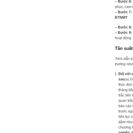
– Bước 6:
phục, cam 
– Bước 7:
BTNMT
– Bước 8:
– Bước 9:
hoạt động.
Tần suất
Trích dẫn 
trường như
Đối với 
sau:
a) G
thúc đợt
tháng ti
trắc liên
quan trắc
báo cáo 
trước ngà
liên tục
đảm nhu 
chương t
nghiệp, 