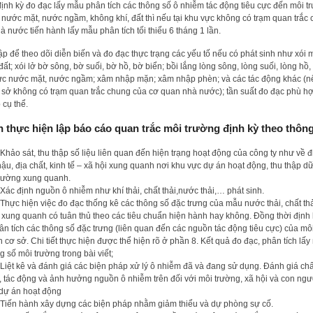
 định kỳ đo đạc lấy mẫu phân tích các thông số ô nhiễm tác động tiêu cực đến môi 
nước mặt, nước ngầm, không khí, đất thì nếu tại khu vực không có trạm quan trắc
 nước tiến hành lấy mẫu phân tích tối thiểu 6 tháng 1 lần.
lập để theo dõi diễn biến và đo đạc thực trạng các yếu tố nếu có phát sinh như xói m
n đất; xói lở bờ sông, bờ suối, bờ hồ, bờ biển; bồi lắng lòng sông, lòng suối, lòng hồ,
ực nước mặt, nước ngầm; xâm nhập mặn; xâm nhập phèn; và các tác động khác (nế
 sở không có trạm quan trắc chung của cơ quan nhà nước); tần suất đo đạc phù hợ
 cụ thể.
h thực hiện lập báo cáo quan trắc môi trường định kỳ theo thông
Khảo sát, thu thập số liệu liên quan đến hiện trạng hoạt động của công ty như về đ
hậu, địa chất, kinh tế – xã hội xung quanh nơi khu vực dự án hoạt động, thu thập dữ
trường xung quanh.
Xác định nguồn ô nhiễm như khí thải, chất thải,nước thải,… phát sinh.
Thực hiện việc đo đạc thống kê các thông số đặc trưng của mẫu nước thải, chất thải
 xung quanh có tuân thủ theo các tiêu chuẩn hiện hành hay không. Đồng thời định 
ân tích các thông số đặc trưng (liên quan đến các nguồn tác động tiêu cực) của mô
cơ sở. Chi tiết thực hiện được thể hiện rõ ở phần 8. Kết quả đo đạc, phân tích lấ
g số môi trường trong bài viết;
Liệt kê và đánh giá các biện pháp xử lý ô nhiễm đã và đang sử dụng. Đánh giá ch
, tác động và ảnh hưởng nguồn ô nhiễm trên đối với môi trường, xã hội và con ng
dự án hoạt động
Tiến hành xây dựng các biện pháp nhằm giảm thiểu và dự phòng sự cố.