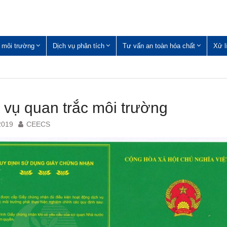
 môi trường
Dịch vụ phân tích
Tư vấn an toàn hóa chất
Xử l
 vụ quan trắc môi trường
2019
CEECS