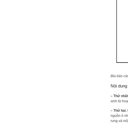
Bìa báo cá
Nội dung 
– Thứ nhất
sinh từ ho
– Thứ hai
,
nguồn ô nhi
rung và một