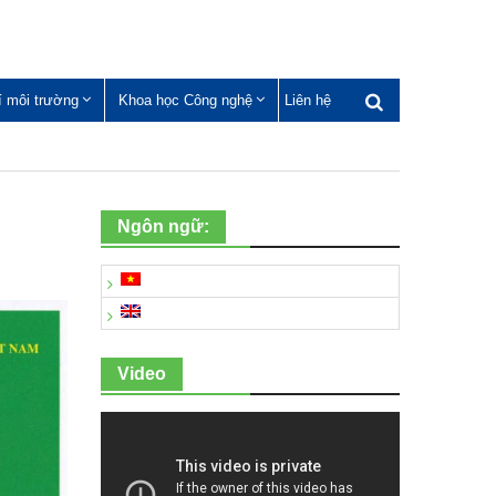
í môi trường
Khoa học Công nghệ
Liên hệ
Ngôn ngữ:
Video