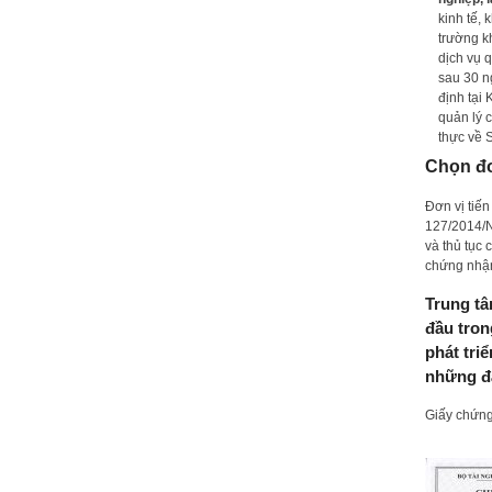
kinh tế,
trường k
dịch vụ 
sau 30 ng
định tại
quản lý c
thực về 
Chọn đơ
Đơn vị tiế
127/2014/N
và thủ tục 
chứng nhận
Trung tâ
đầu tron
phát tri
những đá
Giấy chứng