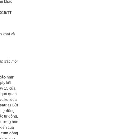
ạn khắc
015/TT-
n khai và
an trắc môi
 cáo như
gày kết
gày 15 của
t quả quan
hực kết quả
 sau:
a) Gửi
, tự động
ắc tự động,
 trường bảo
 kiến của
, cụm công
a các khu