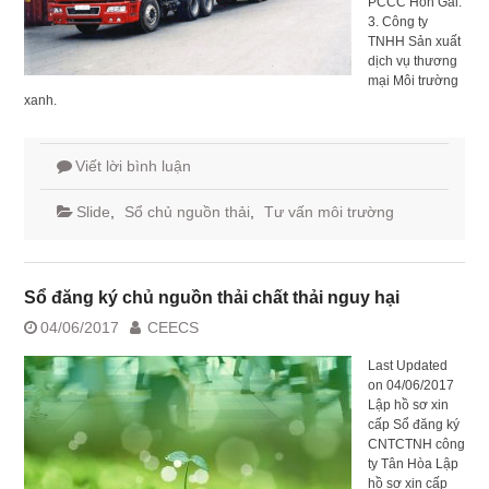
PCCC Hòn Gai.
3. Công ty
TNHH Sản xuất
dịch vụ thương
mại Môi trường
xanh.
Viết lời bình luận
Slide
,
Sổ chủ nguồn thải
,
Tư vấn môi trường
Sổ đăng ký chủ nguồn thải chất thải nguy hại
04/06/2017
CEECS
Last Updated
on 04/06/2017
Lập hồ sơ xin
cấp Sổ đăng ký
CNTCTNH công
ty Tân Hòa Lập
hồ sơ xin cấp