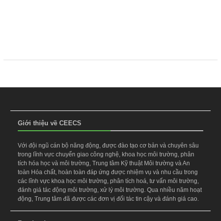
Giới thiệu về CEECS
Với đội ngũ cán bộ năng động, được đào tạo cơ bản và chuyên sâu
trong lĩnh vực chuyển giao công nghệ, khoa học môi trường, phân
tích hóa học và môi trường, Trung tâm Kỹ thuật Môi trường và An
toàn Hóa chất, hoàn toàn đáp ứng được nhiệm vụ và nhu cầu trong
các lĩnh vực khoa học môi trường, phân tích hoá, tư vấn môi trường,
đánh giá tác động môi trường, xử lý môi trường. Qua nhiều năm hoạt
động, Trung tâm đã được các đơn vị đối tác tin cậy và đánh giá cao.