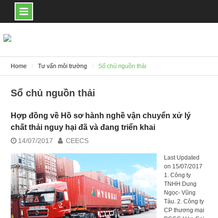
Skip
to
content
Home
Tư vấn môi trường
Sổ chủ nguồn thải
Sổ chủ nguồn thải
Hợp đồng về Hồ sơ hành nghề vận chuyển xử lý
chất thải nguy hại đã và đang triển khai
14/07/2017
CEECS
Last Updated
on 15/07/2017
1. Công ty
TNHH Dung
Ngọc- Vũng
Tàu. 2. Công ty
CP thương mại