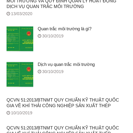
MÔI TRƯỜNG VÀ QUY ĐỊNH QUẢN LÝ HOẠT ĐỘNG
DỊCH VỤ QUAN TRẮC MÔI TRƯỜNG
13/03/2020
Quan trắc môi trường là gì?
30/10/2019
Dịch vụ quan trắc môi trường
30/10/2019
QCVN 51:2013/BTNMT QUY CHUẨN KỸ THUẬT QUỐC
GIA VỀ KHÍ THẢI CÔNG NGHIỆP SẢN XUẤT THÉP
10/10/2019
QCVN 51:2013/BTNMT QUY CHUẨN KỸ THUẬT QUỐC