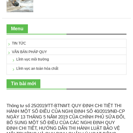
Menu
TIN TỨC
VĂN BẢN PHÁP QUY
Lĩnh vực môi trường
Lĩnh vực an toàn hóa chất
Tin bài mới
Thông tư số 25/2019/TT-BTNMT: QUY ĐỊNH CHI TIẾT THI
HÀNH MỘT SỐ ĐIỀU CỦA NGHỊ ĐỊNH SỐ 40/2019/NĐ-CP
NGÀY 13 THÁNG 5 NĂM 2019 CỦA CHÍNH PHỦ SỬA ĐỔI,
BỔ SUNG MỘT SỐ ĐIỀU CỦA CÁC NGHỊ ĐỊNH QUY
ĐỊNH CHI TIẾT, HƯỚNG DẪN THI HÀNH LUẬT BẢO VỆ