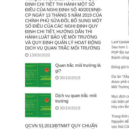
ĐỊNH CHI TIẾT THI HÀNH MỘT SỐ
ĐIỀU CỦA NGHỊ ĐỊNH SỐ 40/2019/NĐ-
CP NGÀY 13 THÁNG 5 NĂM 2019 CỦA
CHÍNH PHỦ SỬA ĐỔI, BỔ SUNG MỘT
SỐ ĐIỀU CỦA CÁC NGHỊ ĐỊNH QUY
ĐỊNH CHI TIẾT, HƯỚNG DẪN THI
HÀNH LUẬT BẢO VỆ MÔI TRƯỜNG
VÀ QUY ĐỊNH QUẢN LÝ HOẠT ĐỘNG
Last Upda
Sau hơn 1 
DỊCH VỤ QUAN TRẮC MÔI TRƯỜNG
POP tồn lưu
13/03/2020
thành công
Quan trắc môi trường là
Đóng gói h
gì?
Dự án “Xây
30/10/2019
được phê d
Môi Trường
Dịch vụ quan trắc môi
Mục đích c
trường
các biện p
hủy còn tồ
30/10/2019
Trong thời
Nguyên để x
QCVN 51:2013/BTNMT QUY CHUẨN
vực Núi Că