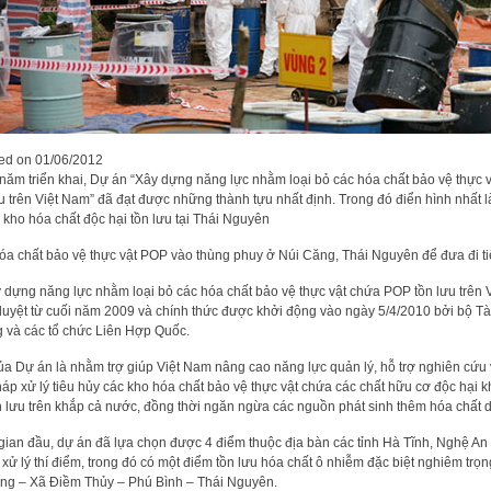
ted on
01/06/2012
năm triển khai, Dự án “Xây dựng năng lực nhằm loại bỏ các hóa chất bảo vệ thực 
 trên Việt Nam” đã đạt được những thành tựu nhất định. Trong đó điển hình nhất là
 kho hóa chất độc hại tồn lưu tại Thái Nguyên
óa chất bảo vệ thực vật POP vào thùng phuy ở Núi Căng, Thái Nguyên để đưa đi ti
 dựng năng lực nhằm loại bỏ các hóa chất bảo vệ thực vật chứa POP tồn lưu trên 
uyệt từ cuối năm 2009 và chính thức được khởi động vào ngày 5/4/2010 bởi bộ T
 và các tổ chức Liên Hợp Quốc.
ủa Dự án là nhằm trợ giúp Việt Nam nâng cao năng lực quản lý, hỗ trợ nghiên cứu
háp xử lý tiêu hủy các kho hóa chất bảo vệ thực vật chứa các chất hữu cơ độc hại 
n lưu trên khắp cả nước, đồng thời ngăn ngừa các nguồn phát sinh thêm hóa chất 
 gian đầu, dự án đã lựa chọn được 4 điểm thuộc địa bàn các tỉnh Hà Tĩnh, Nghệ An
ử lý thí điểm, trong đó có một điểm tồn lưu hóa chất ô nhiễm đặc biệt nghiêm trọn
ng – Xã Điềm Thủy – Phú Bình – Thái Nguyên.