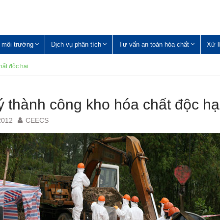
 môi trường
Dịch vụ phân tích
Tư vấn an toàn hóa chất
Xử l
hất độc hại
ý thành công kho hóa chất độc hạ
2012
CEECS