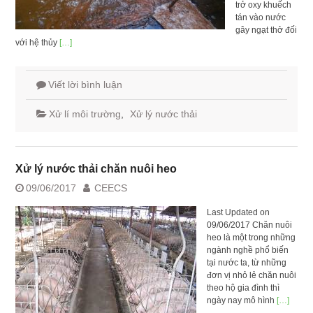
trở oxy khuếch
tán vào nước
gây ngạt thở đối
với hệ thủy
[…]
Viết lời bình luận
Xử lí môi trường
,
Xử lý nước thải
Xử lý nước thải chăn nuôi heo
09/06/2017
CEECS
Last Updated on
09/06/2017 Chăn nuôi
heo là một trong những
ngành nghề phổ biến
tại nước ta, từ những
đơn vị nhỏ lẻ chăn nuôi
theo hộ gia đình thì
ngày nay mô hình
[…]