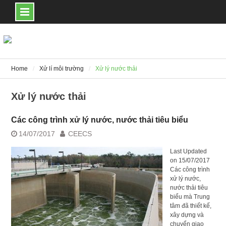
Skip
to
content
Home
Xử lí môi trường
Xử lý nước thải
Xử lý nước thải
Các công trình xử lý nước, nước thải tiêu biểu
14/07/2017
CEECS
Last Updated
on 15/07/2017
Các công trình
xử lý nước,
nước thải tiêu
biểu mà Trung
tâm đã thiết kế,
xây dựng và
chuyển giao