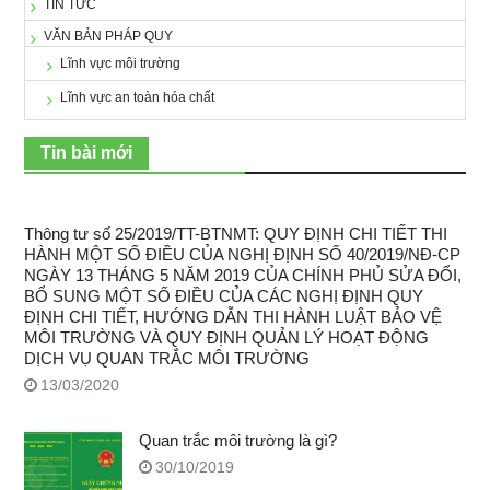
TIN TỨC
VĂN BẢN PHÁP QUY
Lĩnh vực môi trường
Lĩnh vực an toàn hóa chất
Tin bài mới
Thông tư số 25/2019/TT-BTNMT: QUY ĐỊNH CHI TIẾT THI
HÀNH MỘT SỐ ĐIỀU CỦA NGHỊ ĐỊNH SỐ 40/2019/NĐ-CP
NGÀY 13 THÁNG 5 NĂM 2019 CỦA CHÍNH PHỦ SỬA ĐỔI,
BỔ SUNG MỘT SỐ ĐIỀU CỦA CÁC NGHỊ ĐỊNH QUY
ĐỊNH CHI TIẾT, HƯỚNG DẪN THI HÀNH LUẬT BẢO VỆ
MÔI TRƯỜNG VÀ QUY ĐỊNH QUẢN LÝ HOẠT ĐỘNG
DỊCH VỤ QUAN TRẮC MÔI TRƯỜNG
13/03/2020
Quan trắc môi trường là gì?
30/10/2019