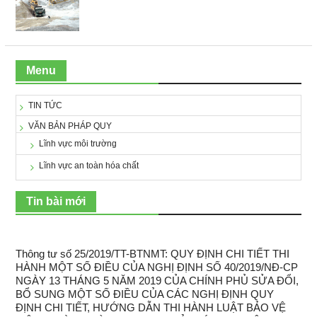
Menu
TIN TỨC
VĂN BẢN PHÁP QUY
Lĩnh vực môi trường
Lĩnh vực an toàn hóa chất
Tin bài mới
Thông tư số 25/2019/TT-BTNMT: QUY ĐỊNH CHI TIẾT THI
HÀNH MỘT SỐ ĐIỀU CỦA NGHỊ ĐỊNH SỐ 40/2019/NĐ-CP
NGÀY 13 THÁNG 5 NĂM 2019 CỦA CHÍNH PHỦ SỬA ĐỔI,
BỔ SUNG MỘT SỐ ĐIỀU CỦA CÁC NGHỊ ĐỊNH QUY
ĐỊNH CHI TIẾT, HƯỚNG DẪN THI HÀNH LUẬT BẢO VỆ