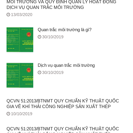
MÔI TRƯỜNG VÀ QUY ĐỊNH QUẢN LÝ HOẠT ĐỘNG
DỊCH VỤ QUAN TRẮC MÔI TRƯỜNG
13/03/2020
Quan trắc môi trường là gì?
30/10/2019
Dịch vụ quan trắc môi trường
30/10/2019
QCVN 51:2013/BTNMT QUY CHUẨN KỸ THUẬT QUỐC
GIA VỀ KHÍ THẢI CÔNG NGHIỆP SẢN XUẤT THÉP
10/10/2019
QCVN 51:2013/BTNMT QUY CHUẨN KỸ THUẬT QUỐC