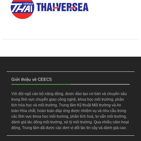
Giới thiệu về CEECS
Với đội ngũ cán bộ năng động, được đào tạo cơ bản và chuyên sâu
trong lĩnh vực chuyển giao công nghệ, khoa học môi trường, phân
tích hóa học và môi trường, Trung tâm Kỹ thuật Môi trường và An
toàn Hóa chất, hoàn toàn đáp ứng được nhiệm vụ và nhu cầu trong
các lĩnh vực khoa học môi trường, phân tích hoá, tư vấn môi trường,
đánh giá tác động môi trường, xử lý môi trường. Qua nhiều năm hoạt
động, Trung tâm đã được các đơn vị đối tác tin cậy và đánh giá cao.