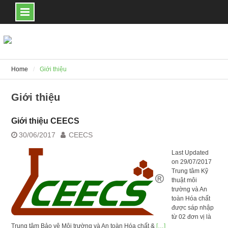
Skip
to
content
Home
Giới thiệu
Giới thiệu
Giới thiệu CEECS
30/06/2017
CEECS
Last Updated
on 29/07/2017
Trung tâm Kỹ
thuật môi
trường và An
toàn Hóa chất
được sáp nhập
từ 02 đơn vị là
Trung tâm Bảo vệ Môi trường và An toàn Hóa chất &
[…]