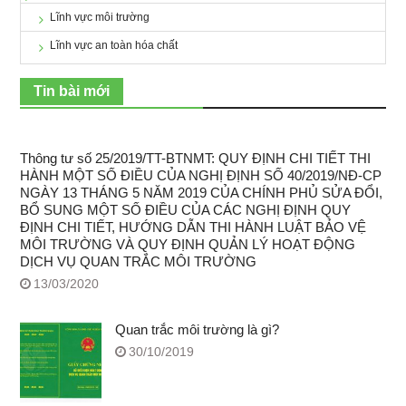
Lĩnh vực môi trường
Lĩnh vực an toàn hóa chất
Tin bài mới
Thông tư số 25/2019/TT-BTNMT: QUY ĐỊNH CHI TIẾT THI
HÀNH MỘT SỐ ĐIỀU CỦA NGHỊ ĐỊNH SỐ 40/2019/NĐ-CP
NGÀY 13 THÁNG 5 NĂM 2019 CỦA CHÍNH PHỦ SỬA ĐỔI,
BỔ SUNG MỘT SỐ ĐIỀU CỦA CÁC NGHỊ ĐỊNH QUY
ĐỊNH CHI TIẾT, HƯỚNG DẪN THI HÀNH LUẬT BẢO VỆ
MÔI TRƯỜNG VÀ QUY ĐỊNH QUẢN LÝ HOẠT ĐỘNG
DỊCH VỤ QUAN TRẮC MÔI TRƯỜNG
13/03/2020
Quan trắc môi trường là gì?
30/10/2019