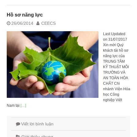
Hồ sơ năng lực
26/06/2014
CEECS
Last Updated
on 31/07/2017
Xin mời Quý
khách tải hồ sơ
năng lực của
TRUNG TÂM
KỸ THUẬT MÔI
TRƯỜNG VÀ
AN TOÀN HÓA
CHẤT Chi
nhánh Viện Hóa
học Công
nghiệp Việt
Nam tại
[…]
Viết lời bình luận
Giới thiệu chung