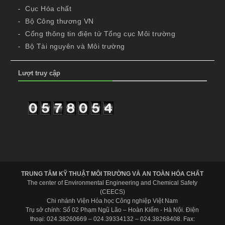
Cục Hóa chất
Bộ Công thương VN
Cổng thông tin điện tử Tổng cục Môi trường
Bộ Tài nguyên và Môi trường
Lượt truy cập
TRUNG TÂM KỸ THUẬT MÔI TRƯỜNG VÀ AN TOÀN HÓA CHẤT
The center of Environmental Engineering and Chemical Safety
(CEECS)
Chi nhánh Viện Hóa học Công nghiệp Việt Nam
Trụ sở chính: Số 02 Phạm Ngũ Lão – Hoàn Kiếm - Hà Nội. Điện
thoại: 024.38260669 – 024.39334132 – 024.38268408. Fax: