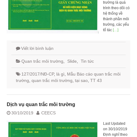
trường là quá
trình theo dõi có
hệ thống về
thành phần môi
trường, các yếu
tố tác
[…]
Viết lời bình luận
Quan trắc môi trường
,
Slide
,
Tin tức
127/2017/NĐ-CP
,
là gì
,
Mẫu Báo cáo quan trắc môi
trường
,
quan trắc môi trường
,
tại sao
,
TT 43
Dịch vụ quan trắc môi trường
30/10/2019
CEECS
Last Updated
on 30/10/2019
Định nghĩ theo