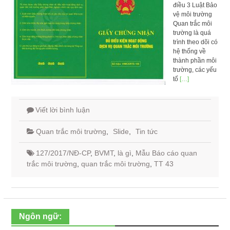
điều 3 Luật Bảo
vệ môi trường
Quan trắc môi
trường là quá
trình theo dõi có
hệ thống về
thành phần môi
trường, các yếu
tố
[…]
Viết lời bình luận
Quan trắc môi trường
,
Slide
,
Tin tức
127/2017/NĐ-CP
,
BVMT
,
là gì
,
Mẫu Báo cáo quan
trắc môi trường
,
quan trắc môi trường
,
TT 43
Ngôn ngữ: