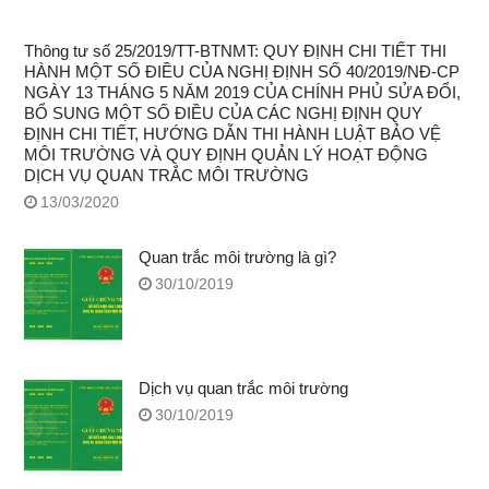
Thông tư số 25/2019/TT-BTNMT: QUY ĐỊNH CHI TIẾT THI
HÀNH MỘT SỐ ĐIỀU CỦA NGHỊ ĐỊNH SỐ 40/2019/NĐ-CP
NGÀY 13 THÁNG 5 NĂM 2019 CỦA CHÍNH PHỦ SỬA ĐỔI,
BỔ SUNG MỘT SỐ ĐIỀU CỦA CÁC NGHỊ ĐỊNH QUY
ĐỊNH CHI TIẾT, HƯỚNG DẪN THI HÀNH LUẬT BẢO VỆ
MÔI TRƯỜNG VÀ QUY ĐỊNH QUẢN LÝ HOẠT ĐỘNG
DỊCH VỤ QUAN TRẮC MÔI TRƯỜNG
13/03/2020
Quan trắc môi trường là gì?
30/10/2019
Dịch vụ quan trắc môi trường
30/10/2019