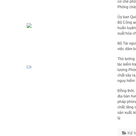
cơ chế phố
Phòng cháy
Ủy ban Quố
Bộ Công an
huấn luyện
xuất hóa ch
Bộ Tài ngu
việc đảm b
Thủ tướng 
tác kiểm tr
lượng Phòn
chất xảy r
nguy hiểm 
Đồng thời,
địa bàn hư
pháp phòng
chất; tăng 
sản xuất, k
lý.
Kế h