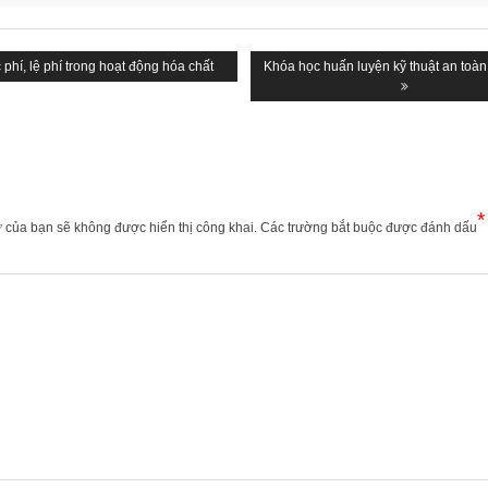
vious
phí, lệ phí trong hoạt động hóa chất
Next
Khóa học huấn luyện kỹ thuật an toàn
:
post:
*
ử của bạn sẽ không được hiển thị công khai.
Các trường bắt buộc được đánh dấu