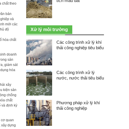
tích mẫu đất
a chất theo
văn bản
nghiệp và
ành mới các
Xử lý môi trường
chủ độ
ố hóa chất
Các công trình xử lý khí
thải công nghiệp tiêu biểu
 kinh doanh
trong sản
ra, giám sát
ử dụng hóa
Các công trình xử lý
nước, nước thải tiêu biểu
hải xây
u kiện sản
phòng chống
hóa chất
Phương pháp xử lý khí
 và định kỳ
thải công nghiệp
c cơ quan
; xây dựng