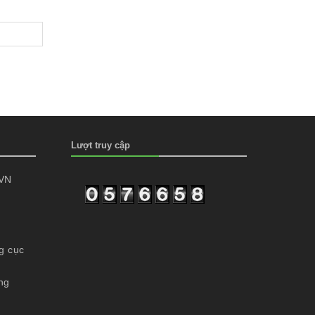
Lượt truy cập
 VN
g cục
ng