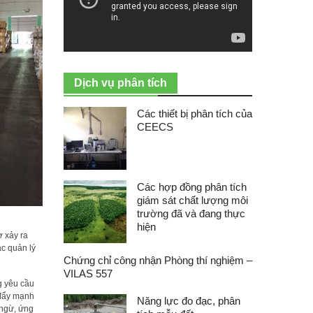
Dịch vụ phân tích
Các thiết bị phân tích của
CEECS
Các hợp đồng phân tích
giám sát chất lượng môi
trường đã và đang thực
hiện
ơ xảy ra
ác quản lý
Chứng chỉ công nhận Phòng thí nghiệm –
VILAS 557
g yêu cầu
 đẩy mạnh
Năng lực đo đạc, phân
 ngừ, ứng