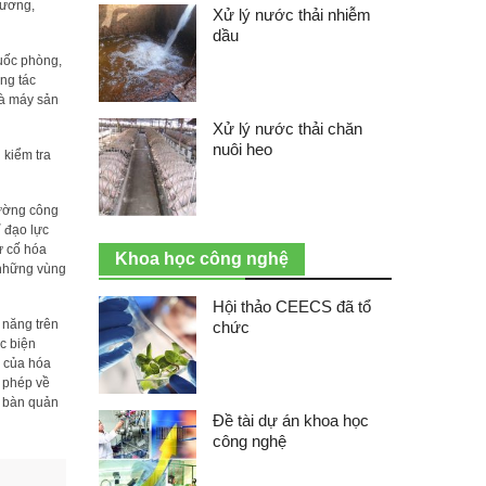
hương,
Xử lý nước thải nhiễm
dầu
uốc phòng,
ng tác
hà máy sản
Xử lý nước thải chăn
nuôi heo
 kiểm tra
cường công
ỉ đạo lực
ự cố hóa
Khoa học công nghệ
 những vùng
Hội thảo CEECS đã tổ
 năng trên
chức
c biện
h của hóa
p phép về
a bàn quản
Đề tài dự án khoa học
công nghệ