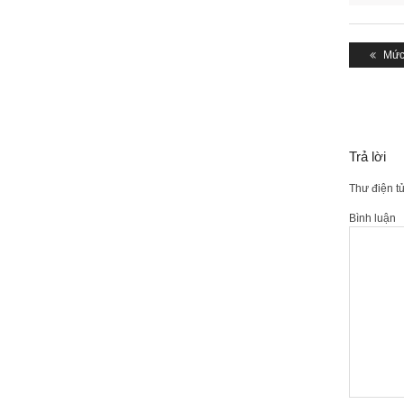
Điều
hướng
Pre
Mức 
post
bài
viết
Trả lời
Thư điện t
Bình luận