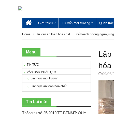
Skip
to
content
Giới thiệu
Tư vấn môi trường
Quan trắc
Trang
chủ
Home
Tư vấn an toàn hóa chất
Kế hoạch phòng ngừa, ứng 
Menu
Lập 
hóa 
TIN TỨC
VĂN BẢN PHÁP QUY
09/06/
Lĩnh vực môi trường
Lĩnh vực an toàn hóa chất
Tin bài mới
Thông tư số 25/2019/TT-BTNMT: QUY