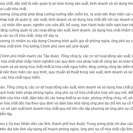
óa chất, đặc biệt là việc quản lý an toàn trong sản xuất, kinh doanh và sử dụng hó
ủa Luật Hóa chất.
ương cũng phải phải tăng cường hướng dẫn, kiểm tra, rà soát việc thực hiện các 
háp luật về quản lý, sản xuất, kinh doanh và sử dụng hóa chất đối với các doanh 
c, cá nhân liên quan; nghiên cứu sửa đổi, bổ sung, ban hành hoặc kiến nghị ban h
 tăng cường quản lý các hoạt động sản xuất, kinh doanh, sử dụng hóa chất nhằm 
 các sự cố hóa chất, cháy nổ xảy ra.
ương có nhiệm vụ xây dựng Chương trình quốc gia về phòng ngừa, ứng phó sự c
 hóa chất trình Thủ tướng Chính phủ xem xét, phê duyệt.
Chính phủ nhấn mạnh các Tập đoàn, Tổng công ty, các cơ sở hoạt động sản xuất,
 hóa chất phải chấp hành nghiêm các quy định của pháp luật về công tác an toàn 
doanh và sử dụng hóa chất nhất là hóa chất nguy hiểm; tăng cường công tác kiểm t
 việc thực hiện các quy trình, quy chuẩn kỹ thuật trong sản xuất, kinh doanh và s
à các hóa chất nguy hiểm.
àn, Tổng công ty, các cơ sở hoạt động sản xuất, kinh doanh và sử dụng hóa chất p
ạch hoặc biện pháp phòng ngừa, ứng phó sự cố hóa chất phù hợp với quy mô, điề
 tính của hóa chất, đảm bảo đủ các trang thiết bị an toàn, phòng chống cháy, nổ, 
 tán hóa chất độc hại theo quy định và đảm bảo khả năng ứng phó tại chỗ khi sự cố 
c cơ sở sản xuất kinh doanh hóa chất quy mô lớn cần lập phương án ứng phó sự cố
iễn tập.
lưu ý Ủy ban Nhân dân các tỉnh, thành phố trực thuộc Trung ương phải chỉ đạo cá
trên địa bàn tỉnh xây dựng kế hoạch phòng ngừa, ứng phó sự cố hóa chất cấp tỉnh