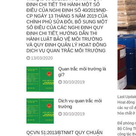
ĐỊNH CHI TIẾT THI HÀNH MỘT SỐ
ĐIỀU CỦA NGHỊ ĐỊNH SỐ 40/2019/NĐ-
CP NGÀY 13 THÁNG 5 NĂM 2019 CỦA
CHÍNH PHỦ SỬA ĐỔI, BỔ SUNG MỘT
SỐ ĐIỀU CỦA CÁC NGHỊ ĐỊNH QUY
ĐỊNH CHI TIẾT, HƯỚNG DẪN THI
HÀNH LUẬT BẢO VỆ MÔI TRƯỜNG
VÀ QUY ĐỊNH QUẢN LÝ HOẠT ĐỘNG
DỊCH VỤ QUAN TRẮC MÔI TRƯỜNG
13/03/2020
Quan trắc môi trường là
gì?
30/10/2019
Last Upda
Dịch vụ quan trắc môi
Hoạt động 
trường
các sự cố 
hóa chất ở
30/10/2019
Để phòng n
Bộ Công Th
QCVN 51:2013/BTNMT QUY CHUẨN
công tác t