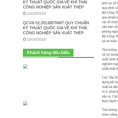
KỸ THUẬT QUỐC GIA VỀ KHÍ THẢI
phó sự cố h
CÔNG NGHIỆP SẢN XUẤT THÉP
quy định c
Bộ Công Th
10/10/2019
quy phạm p
các tổ chứ
QCVN 51:2013/BTNMT QUY CHUẨN
văn bản về
KỸ THUẬT QUỐC GIA VỀ KHÍ THẢI
phòng ngừa
CÔNG NGHIỆP SẢN XUẤT THÉP
Bộ Công Th
10/10/2019
và an toàn
Thủ tướng 
Khách hàng tiêu biểu
và sử dụng
xuất, kinh 
nghiêm ngặt
chất nhất l
Các Tập đo
dựng kế ho
xuất và đặt
rò rỉ, phát
xảy ra. Cá
thực hành d
Thủ tướng 
chức năng 