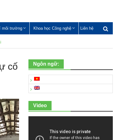
í môi trường
Khoa học Công nghệ
Liên hệ
i
ự cố
Ngôn ngữ:
Video