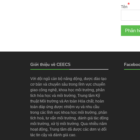
*
Tên
Giới thiệu về CEECS
Facebo
Với đội ngũ cán bộ năng động, được đào tạo
cơ bản và chuyên sâu trong lĩnh vực chuyển
giao công nghệ, khoa học môi trường, phân
tích hóa học và môi trường, Trung tâm Kỹ
thuật Môi trường và An toàn Hóa chất, hoàn
toàn đáp ứng được nhiệm vụ và nhu cầu
trong các lĩnh vực khoa học môi trường, phân
tích hoá, tư vấn môi trường, đánh giá tác động
môi trường, xử lý môi trường. Qua nhiều năm
hoạt động, Trung tâm đã được các đơn vị đối
tác tin cậy và đánh giá cao.