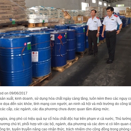
ted on
09/06/2017
sản xuất, kinh doanh, sử dụng hóa chất ngày càng tăng, luôn kèm theo các nguy c
đe dọa đến sức khỏe, tính mạng con người, an ninh xã hội và môi trường do công t
 các cấp, các ngành, các địa phương chưa được quan tâm đúng mức.
gừa, ứng phó có hiệu quả sự cố hóa chất độc hại trên phạm vi cả nước, Thủ tướn
ương chủ trì, phối hợp với các bộ, ngành, địa phương và các đơn vị có liên quan
hông tin, tuyên truyền nâng cao nhận thức, trách nhiệm cho cộng đồng trong phòng