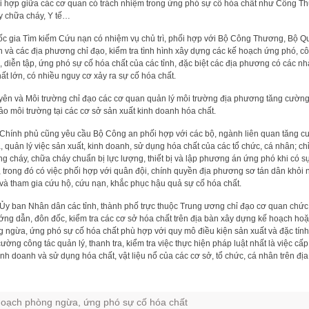
i hợp giữa các cơ quan có trách nhiệm trong ứng phó sự cố hóa chất như Công T
 chữa cháy, Y tế…
c gia Tìm kiếm Cứu nạn có nhiệm vụ chủ trì, phối hợp với Bộ Công Thương, Bộ Q
 và các địa phương chỉ đạo, kiểm tra tình hình xây dựng các kế hoạch ứng phó, cô
, diễn tập, ứng phó sự cố hóa chất của các tỉnh, đặc biệt các địa phương có các n
ất lớn, có nhiều nguy cơ xảy ra sự cố hóa chất.
yên và Môi trường chỉ đạo các cơ quan quản lý môi trường địa phương tăng cường
ảo môi trường tại các cơ sở sản xuất kinh doanh hóa chất.
Chính phủ cũng yêu cầu Bộ Công an phối hợp với các bộ, ngành liên quan tăng 
a, quản lý việc sản xuất, kinh doanh, sử dụng hóa chất của các tổ chức, cá nhân; ch
g cháy, chữa cháy chuẩn bị lực lượng, thiết bị và lập phương án ứng phó khi có s
a, trong đó có việc phối hợp với quân đội, chính quyền địa phương sơ tán dân khỏi
và tham gia cứu hộ, cứu nạn, khắc phục hậu quả sự cố hóa chất.
 Ủy ban Nhân dân các tỉnh, thành phố trực thuộc Trung ương chỉ đạo cơ quan chức
ớng dẫn, đôn đốc, kiểm tra các cơ sở hóa chất trên địa bàn xây dựng kế hoạch hoặ
 ngừa, ứng phó sự cố hóa chất phù hợp với quy mô điều kiện sản xuất và đặc tín
cường công tác quản lý, thanh tra, kiểm tra việc thực hiện pháp luật nhất là việc cấ
inh doanh và sử dụng hóa chất, vật liệu nổ của các cơ sở, tổ chức, cá nhân trên đị
oạch phòng ngừa, ứng phó sự cố hóa chất