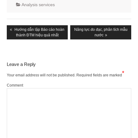
Analysis services
Post
navigation
Previous
Hướng dẫn lập Báo cáo hoàn
Next
Năng lực đo đạc, phân tích mẫu
post:
thành ĐTM hiệu quả nhất
post:
nước
Leave a Reply
*
Your email address will not be published.
Required fields are marked
Comment