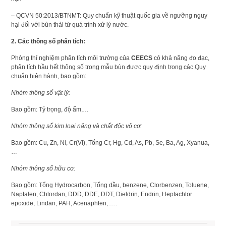
– QCVN 50:2013/BTNMT: Quy chuẩn kỹ thuật quốc gia về ngưỡng nguy
hại đối với bùn thải từ quá trình xử lý nước.
2. Các thông số phân tích:
Phòng thí nghiệm phân tích môi trường của
CEECS
có khả năng đo đạc,
phân tích hầu hết thông số trong mẫu bùn được quy định trong các Quy
chuẩn hiện hành, bao gồm:
Nhóm thông số vật lý:
Bao gồm: Tỷ trọng, độ ẩm,…
Nhóm thông số kim loại nặng và chất độc vô cơ:
Bao gồm: Cu, Zn, Ni, Cr(VI), Tổng Cr, Hg, Cd, As, Pb, Se, Ba, Ag, Xyanua,
…
Nhóm thông số hữu cơ:
Bao gồm: Tổng Hydrocarbon, Tổng dầu, benzene, Clorbenzen, Toluene,
Naptalen, Chlordan, DDD, DDE, DDT, Dieldrin, Endrin, Heptachlor
epoxide, Lindan, PAH, Acenaphten,…..