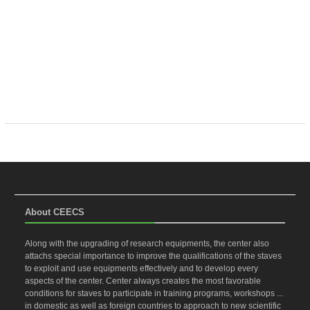
About CEECS
Along with the upgrading of research equipments, the center also
attachs special importance to improve the qualifications of the staves
to exploit and use equipments effectively and to develop every
aspects of the center. Center always creates the most favorable
conditions for staves to participate in training programs, workshops ...
in domestic as well as foreign countries to approach to new scientific