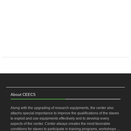
About CEECS
Along with the upgrading of research equipments, the center also
attachs special importance to improve the qualifications of the staves
to exploit and use equipments effectively and to develop every
aspects of the center. Center always creates the most favorable
conditions for staves to participate in training programs, workshops ...