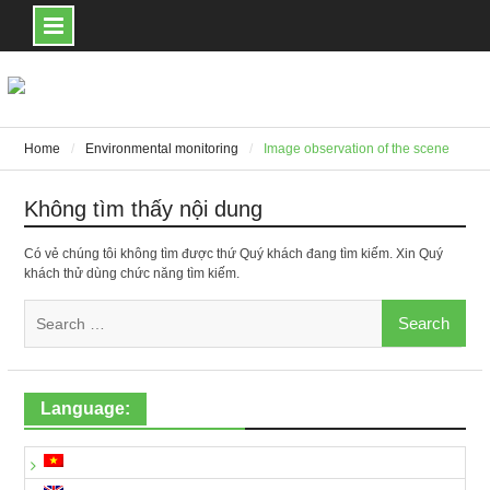
Skip
to
content
Home
Environmental monitoring
Image observation of the scene
Không tìm thấy nội dung
Có vẻ chúng tôi không tìm được thứ Quý khách đang tìm kiếm. Xin Quý
khách thử dùng chức năng tìm kiếm.
Search
for:
Language: