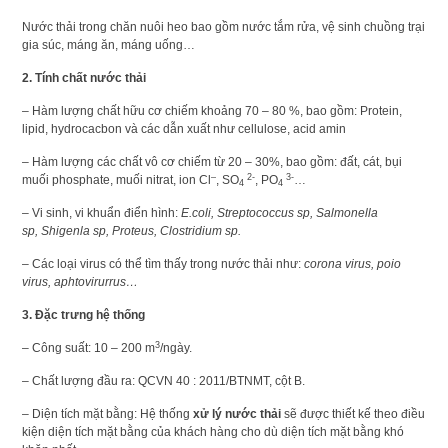
Nước thải trong chăn nuôi heo bao gồm nước tắm rửa, vệ sinh chuồng trại
gia súc, máng ăn, máng uống…
2. Tính chất nước thải
– Hàm lượng chất hữu cơ chiếm khoảng 70 – 80 %, bao gồm: Protein,
lipid, hydrocacbon và các dẫn xuất như cellulose, acid amin
– Hàm lượng các chất vô cơ chiếm từ 20 – 30%, bao gồm: đất, cát, bụi
–
2-
3-
muối phosphate, muối nitrat, ion Cl
, SO
, PO
…
4
4
– Vi sinh, vi khuẩn điển hình:
E.coli
,
Streptococcus sp
,
Salmonella
sp
,
Shigenla sp
,
Proteus
,
Clostridium sp.
– Các loại virus có thể tìm thấy trong nước thải như:
corona virus
,
poio
virus
,
aphtovirurrus…
3. Đặc trưng hệ thống
3
– Công suất: 10 – 200 m
/ngày.
– Chất lượng đầu ra: QCVN 40 : 2011/BTNMT, cột B.
– Diện tích mặt bằng: Hệ thống
xử lý nước thải
sẽ được thiết kế theo điều
kiện diện tích mặt bằng của khách hàng cho dù diện tích mặt bằng khó