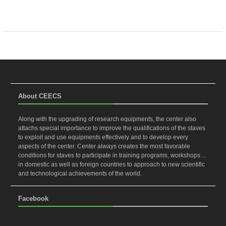
About CEECS
Along with the upgrading of research equipments, the center also
attachs special importance to improve the qualifications of the staves
to exploit and use equipments effectively and to develop every
aspects of the center. Center always creates the most favorable
conditions for staves to participate in training programs, workshops ...
in domestic as well as foreign countries to approach to new scientific
and technological achievements of the world.
Facebook