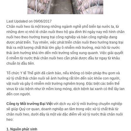
Last Updated on
09/06/2017
Chăn nuôi heo là một trong những ngành nghề phổ biến tại nước ta, từ
những đơn vị nhỏ lẻ chăn nuôi theo hộ gia đình thì ngày nay mô hình chăn
nuôi heo theo hướng trang trại công nghiệp và bán công nghiệp đang
được phát triển. Tuy nhiên, việc phát triển chăn nuôi theo hướng trang trại
thải ra một lượng chất thải lớn gây ô nhiễm môi trường, mùi hôi từ nước
thải ảnh hưởng khá lớn đến môi trường sống xung quanh. Việc giải quyết
ô nhiễm từ nước thải chăn nuôi heo cần phải được đầu tư ngay từ khâu
chuẩn bị đầu tiên.
Tổ chức Y tế Thế giới đã cảnh báo, nếu không có biện pháp thu gom và
xử lý chất thải chăn nuôi sẽ ảnh hưởng rất lớn đến sức khỏe con người,
vật nuôi và gây ô nhiễm môi trường nghiêm trọng. Đặc biệt các biến thể
virus từ các bệnh như lở mồm long móng, dịch bệnh tai xanh có thể lây lan
đến con người.
Công ty Môi trường Đại Việt
với dịch vụ xử lý môi trường chuyên nghiệp
sẽ giúp Quý cơ quan, doanh nghiệp an tâm trong việc xử lý chất thải từ
chăn nuôi heo, dưới đây là một vài đặc điểm về xử lý nước thải chăn nuôi
heo:
1. Nguồn phát sinh