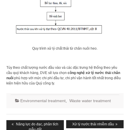
Quy trình xử lý chất thải từ chăn nuôi heo.
Tùy theo chất lượng nước đầu vào và các đặc trưng hệ thống theo yêu
cầu quý khách hàng, DVE sẽ lựa chọn
công nghệ xử lý nước thải chăn
nuôi
phù hợp với mức chi phí đầu tư, chi phí vận hành tốt nhất trong điều
kiện hiện hữu của Quý công ty.
Environmental treatment
,
Waste water treatment
Post
navigation
Previous
Năng lực đo đạc, phân tích
Next
Xử lý nước thải nhiễm dầu
post:
mẫu đất
post: