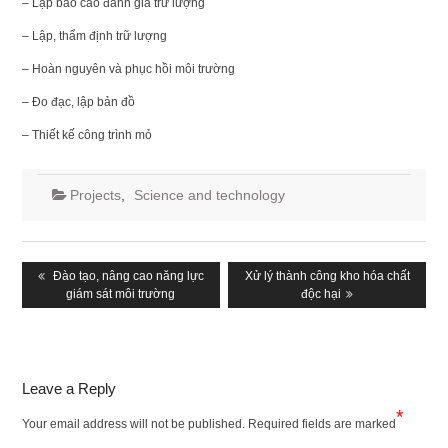
– Lập báo cáo đánh giá trữ lượng
– Lập, thẩm định trữ lượng
– Hoàn nguyên và phục hồi môi trường
– Đo đạc, lập bản đồ
– Thiết kế công trình mỏ
Projects
,
Science and technology
Post
navigation
Previous
Đào tạo, nâng cao năng lực
Next
Xử lý thành công kho hóa chất
post:
giám sát môi trường
post:
độc hại
Leave a Reply
*
Your email address will not be published.
Required fields are marked