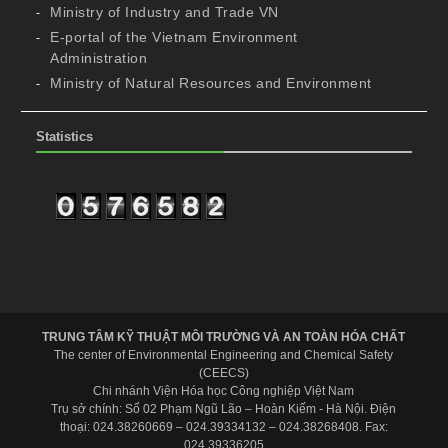
Ministry of Industry and Trade VN
E-portal of the Vietnam Environment
Administration
Ministry of Natural Resources and Environment
Statistics
TRUNG TÂM KỸ THUẬT MÔI TRƯỜNG VÀ AN TOÀN HÓA CHẤT
The center of Environmental Engineering and Chemical Safety
(CEECS)
Chi nhánh Viện Hóa học Công nghiệp Việt Nam
Trụ sở chính: Số 02 Phạm Ngũ Lão – Hoàn Kiếm - Hà Nội. Điện
thoại: 024.38260669 – 024.39334132 – 024.38268408. Fax:
024.39336205