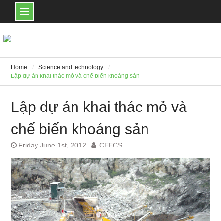
Skip
to
content
Home
Science and technology
Lập dự án khai thác mỏ và chế biến khoáng sản
Lập dự án khai thác mỏ và
chế biến khoáng sản
Friday June 1st, 2012
CEECS