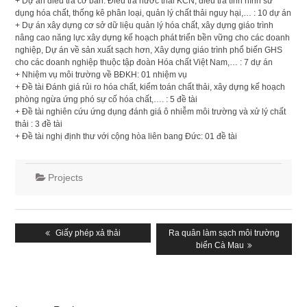
+ Dự án điều tra cơ bản: Điều tra nước thải KCN, điều tra tình hình sử
dụng hóa chất, thống kê phân loại, quản lý chất thải nguy hại,… : 10 dự án
+ Dự án xây dựng cơ sở dữ liệu quản lý hóa chất, xây dựng giáo trình
nâng cao năng lực xây dựng kế hoạch phát triển bền vững cho các doanh
nghiệp, Dự án về sản xuất sạch hơn, Xây dựng giáo trình phổ biến GHS
cho các doanh nghiệp thuộc tập đoàn Hóa chất Việt Nam,… : 7 dự án
+ Nhiệm vụ môi trường về BĐKH: 01 nhiệm vụ
+ Đề tài Đánh giá rủi ro hóa chất, kiểm toán chất thải, xây dựng kế hoạch
phòng ngừa ứng phó sự cố hóa chất,…. : 5 đề tài
+ Đề tài nghiên cứu ứng dụng đánh giá ô nhiễm môi trường và xử lý chất
thải : 3 đề tài
+ Đề tài nghị định thư với cộng hòa liên bang Đức: 01 đề tài
Projects
Post
navigation
Previous
Giấy phép xả thải
Next
Ra quân làm sạch môi trường
post:
post:
biển Cà Mau