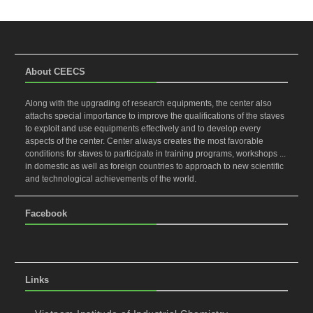
About CEECS
Along with the upgrading of research equipments, the center also
attachs special importance to improve the qualifications of the staves
to exploit and use equipments effectively and to develop every
aspects of the center. Center always creates the most favorable
conditions for staves to participate in training programs, workshops ...
in domestic as well as foreign countries to approach to new scientific
and technological achievements of the world.
Facebook
Links