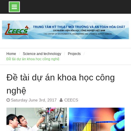
Skip
to
content
Home
Science and technology
Projects
Đề tài dự án khoa học công nghệ
Đề tài dự án khoa học công
nghệ
Saturday June 3rd, 2017
CEECS