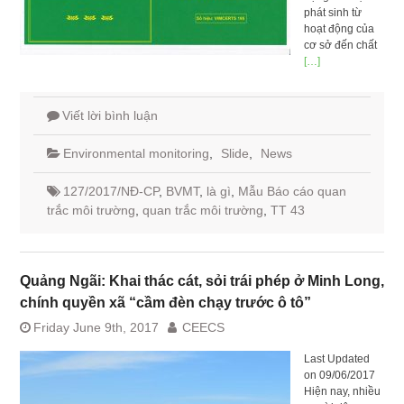
phát sinh từ
hoạt động của
cơ sở đến chất
[…]
Viết lời bình luận
Environmental monitoring
,
Slide
,
News
127/2017/NĐ-CP
,
BVMT
,
là gì
,
Mẫu Báo cáo quan
trắc môi trường
,
quan trắc môi trường
,
TT 43
Quảng Ngãi: Khai thác cát, sỏi trái phép ở Minh Long,
chính quyền xã “cầm đèn chạy trước ô tô”
Friday June 9th, 2017
CEECS
Last Updated
on 09/06/2017
Hiện nay, nhiều