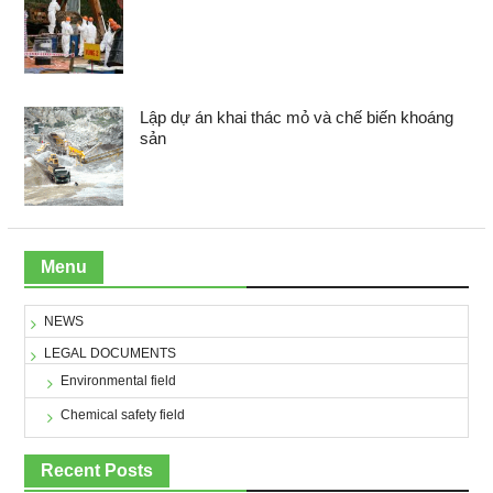
Lập dự án khai thác mỏ và chế biến khoáng
sản
Menu
NEWS
LEGAL DOCUMENTS
Environmental field
Chemical safety field
Recent Posts