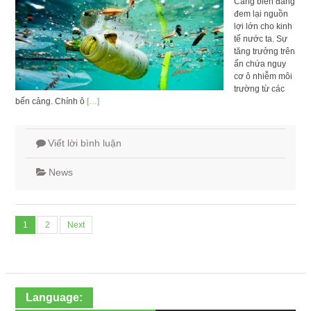
Cảng biển đang
đem lại nguồn
lợi lớn cho kinh
tế nước ta. Sự
tăng trưởng trên
ẩn chứa nguy
cơ ô nhiễm môi
trường từ các
bến cảng. Chính ô
[…]
Viết lời bình luận
News
Posts
1
2
Next
navigation
Language: