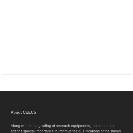
About CEECS
Along with the upgrading of research equipments, the center also
attachs special importance to improve the qualifications of the staves