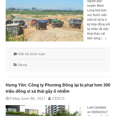
người dân
huyện Minh
Long khá bức
xúc trước việc
một số xã tự ý
ký hợp đồng với
tư nhân về việc
khai thác cát
trên sông
[…]
Viết lời bình luận
News
Hưng Yên: Công ty Phương Đông lại bị phạt hơn 300
triệu đồng vì xả thải gây ô nhiễm
Friday June 9th, 2017
CEECS
Last Updated
on 09/06/2017