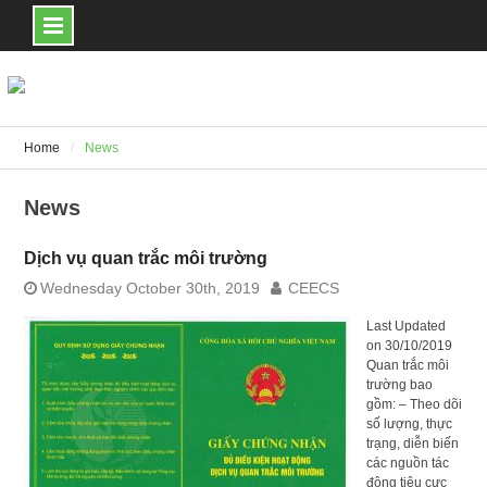
Skip
to
content
Home
News
News
Dịch vụ quan trắc môi trường
Wednesday October 30th, 2019
CEECS
Last Updated
on 30/10/2019
Quan trắc môi
trường bao
gồm: – Theo dõi
số lượng, thực
trạng, diễn biến
các nguồn tác
động tiêu cực