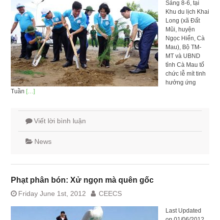
Sáng 8-6, tại
Khu du lịch Khai
Long (xã Đất
Mũi, huyện
Ngọc Hiển, Cà
Mau), Bộ TM-
MT và UBND
tỉnh Cà Mau tổ
chức lễ mít tinh
hưởng ứng
Tuần
[…]
Viết lời bình luận
News
Phạt phân bón: Xử ngọn mà quên gốc
Friday June 1st, 2012
CEECS
Last Updated
on 01/06/2012