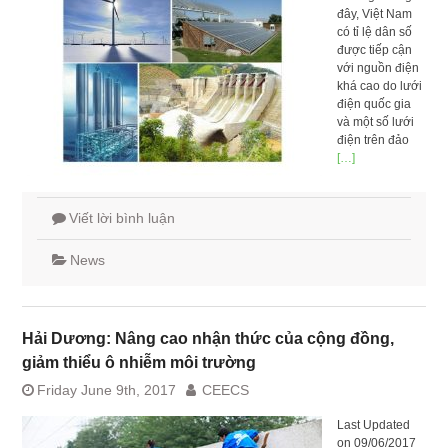
đây, Việt Nam
có tỉ lệ dân số
được tiếp cận
với nguồn điện
khá cao do lưới
điện quốc gia
và một số lưới
điện trên đảo
[…]
Viết lời bình luận
News
Hải Dương: Nâng cao nhận thức của cộng đồng,
giảm thiểu ô nhiễm môi trường
Friday June 9th, 2017
CEECS
Last Updated
on 09/06/2017