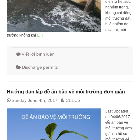
diễn ra hết sức
nghiêm trọng,
không chỉ riêng
môi trường đất
bị ô nhiễm do
rác thải, môi
trường không khí
[…]
Viết lời bình luận
Discharge permits
Hướng dẫn lập đề án bảo vệ môi trường đơn giản
Sunday June 4th, 2017
CEECS
Last Updated
on 04/06/2017
Đề án bảo vệ
môi trường đơn
giản là hồ sơ
môi trường để