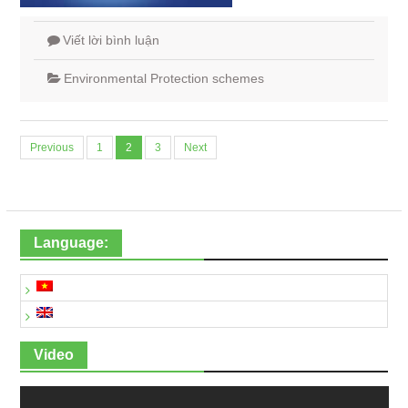
Viết lời bình luận
Environmental Protection schemes
Posts
Previous
1
2
3
Next
navigation
Language:
Video