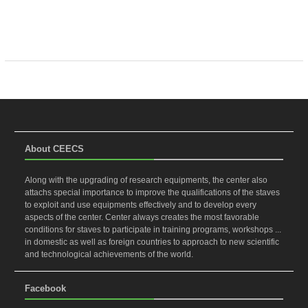
About CEECS
Along with the upgrading of research equipments, the center also
attachs special importance to improve the qualifications of the staves
to exploit and use equipments effectively and to develop every
aspects of the center. Center always creates the most favorable
conditions for staves to participate in training programs, workshops ...
in domestic as well as foreign countries to approach to new scientific
and technological achievements of the world.
Facebook