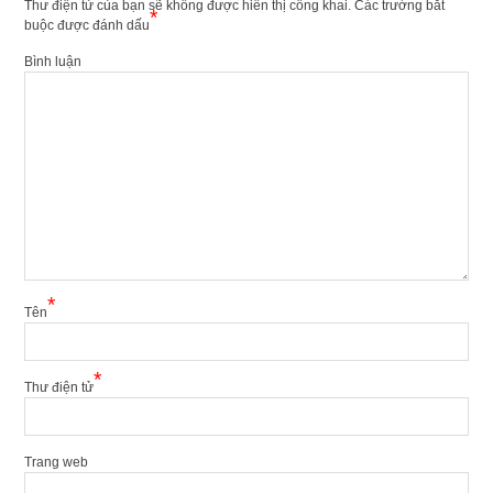
Thư điện tử của bạn sẽ không được hiển thị công khai.
Các trường bắt
*
buộc được đánh dấu
Bình luận
*
Tên
*
Thư điện tử
Trang web