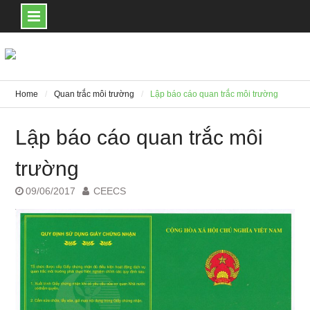
Skip
to
content
Home
Quan trắc môi trường
Lập báo cáo quan trắc môi trường
Lập báo cáo quan trắc môi
trường
09/06/2017
CEECS