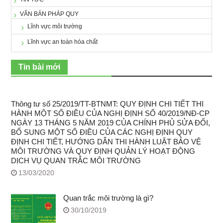
VĂN BẢN PHÁP QUY
Lĩnh vực môi trường
Lĩnh vực an toàn hóa chất
Tin bài mới
Thông tư số 25/2019/TT-BTNMT: QUY ĐỊNH CHI TIẾT THI
HÀNH MỘT SỐ ĐIỀU CỦA NGHỊ ĐỊNH SỐ 40/2019/NĐ-CP
NGÀY 13 THÁNG 5 NĂM 2019 CỦA CHÍNH PHỦ SỬA ĐỔI,
BỔ SUNG MỘT SỐ ĐIỀU CỦA CÁC NGHỊ ĐỊNH QUY
ĐỊNH CHI TIẾT, HƯỚNG DẪN THI HÀNH LUẬT BẢO VỆ
MÔI TRƯỜNG VÀ QUY ĐỊNH QUẢN LÝ HOẠT ĐỘNG
DỊCH VỤ QUAN TRẮC MÔI TRƯỜNG
13/03/2020
Quan trắc môi trường là gì?
30/10/2019