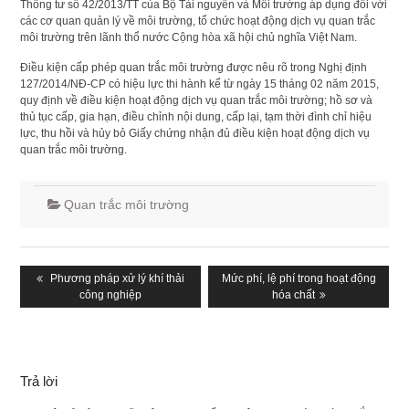
Thông tư số 42/2013/TT của Bộ Tài nguyên và Môi trường áp dụng đối với
các cơ quan quản lý về môi trường, tổ chức hoạt động dịch vụ quan trắc
môi trường trên lãnh thổ nước Cộng hòa xã hội chủ nghĩa Việt Nam.
Điều kiện cấp phép quan trắc môi trường được nêu rõ trong Nghị định
127/2014/NĐ-CP có hiệu lực thi hành kể từ ngày 15 tháng 02 năm 2015,
quy định về điều kiện hoạt động dịch vụ quan trắc môi trường; hồ sơ và
thủ tục cấp, gia hạn, điều chỉnh nội dung, cấp lại, tạm thời đình chỉ hiệu
lực, thu hồi và hủy bỏ Giấy chứng nhận đủ điều kiện hoạt động dịch vụ
quan trắc môi trường.
Quan trắc môi trường
Điều
hướng
Previous
Phương pháp xử lý khí thải
Next
Mức phí, lệ phí trong hoạt động
post:
công nghiệp
post:
hóa chất
bài
viết
Trả lời